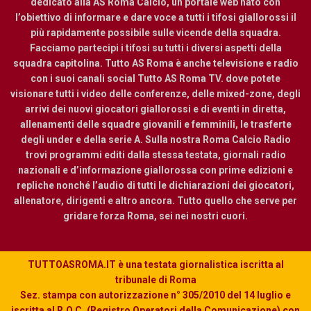
dedicato alla AS Roma Calcio, un portale web nato con
l’obiettivo di informare e dare voce a tutti i tifosi giallorossi il
più rapidamente possibile sulle vicende della squadra.
Facciamo partecipi i tifosi su tutti i diversi aspetti della
squadra capitolina. Tutto AS Roma è anche televisione e radio
con i suoi canali social Tutto AS Roma TV. dove potete
visionare tutti i video delle conferenze, delle mixed-zone, degli
arrivi dei nuovi giocatori giallorossi e di eventi in diretta,
allenamenti delle squadre giovanili e femminili, le trasferte
degli under e della serie A. Sulla nostra Roma Calcio Radio
trovi programmi editi dalla stessa testata, giornali radio
nazionali e d’informazione giallorossa con prime edizioni e
repliche nonché l’audio di tutti le dichiarazioni dei giocatori,
allenatore, dirigenti e altro ancora. Tutto quello che serve per
gridare forza Roma, sei nei nostri cuori.
TUTTOASROMA.IT è una testata giornalistica iscritta al
tribunale di Roma
Sez. stampa con autorizzazione n° 305/2010 del 14 luglio e
iscritta al R.O.C. (Registro Operatori della Comunicazione) con