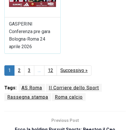
GASPERINI
Conferenza pre gara
Bologna-Roma 24
aprile 2026
1
2
3
…
12
Successivo »
Tags:
AS Roma
Il Corriere dello Sport
Rassegna stampa
Roma calcio
Previous Post
Ecco la holding Pursuit Sports: Beeston il Ceo