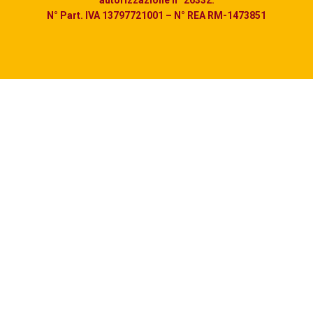
N° Part. IVA 13797721001 – N° REA RM-1473851