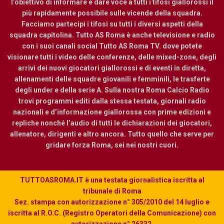
l’obiettivo di informare e dare voce a tutti i tifosi giallorossi il
più rapidamente possibile sulle vicende della squadra.
Facciamo partecipi i tifosi su tutti i diversi aspetti della
squadra capitolina. Tutto AS Roma è anche televisione e radio
con i suoi canali social Tutto AS Roma TV. dove potete
visionare tutti i video delle conferenze, delle mixed-zone, degli
arrivi dei nuovi giocatori giallorossi e di eventi in diretta,
allenamenti delle squadre giovanili e femminili, le trasferte
degli under e della serie A. Sulla nostra Roma Calcio Radio
trovi programmi editi dalla stessa testata, giornali radio
nazionali e d’informazione giallorossa con prime edizioni e
repliche nonché l’audio di tutti le dichiarazioni dei giocatori,
allenatore, dirigenti e altro ancora. Tutto quello che serve per
gridare forza Roma, sei nei nostri cuori.
TUTTOASROMA.IT è una testata giornalistica iscritta al
tribunale di Roma
Sez. stampa con autorizzazione n° 305/2010 del 14 luglio e
iscritta al R.O.C. (Registro Operatori della Comunicazione) con
autorizzazione n° 26332.