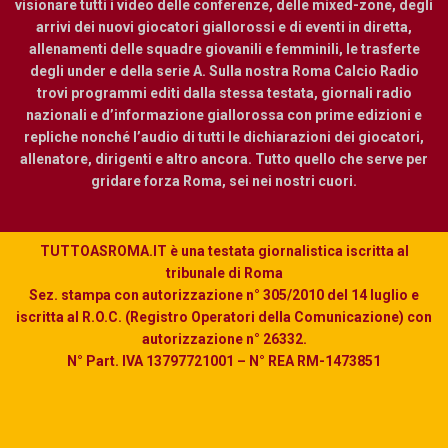
visionare tutti i video delle conferenze, delle mixed-zone, degli
arrivi dei nuovi giocatori giallorossi e di eventi in diretta,
allenamenti delle squadre giovanili e femminili, le trasferte
degli under e della serie A. Sulla nostra Roma Calcio Radio
trovi programmi editi dalla stessa testata, giornali radio
nazionali e d’informazione giallorossa con prime edizioni e
repliche nonché l’audio di tutti le dichiarazioni dei giocatori,
allenatore, dirigenti e altro ancora. Tutto quello che serve per
gridare forza Roma, sei nei nostri cuori.
TUTTOASROMA.IT è una testata giornalistica iscritta al
tribunale di Roma
Sez. stampa con autorizzazione n° 305/2010 del 14 luglio e
iscritta al R.O.C. (Registro Operatori della Comunicazione) con
autorizzazione n° 26332.
N° Part. IVA 13797721001 – N° REA RM-1473851