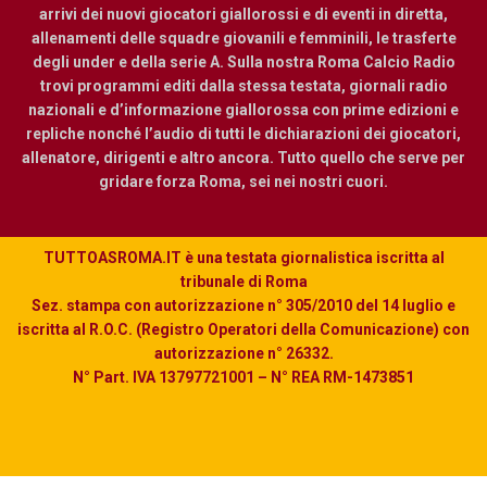
arrivi dei nuovi giocatori giallorossi e di eventi in diretta,
allenamenti delle squadre giovanili e femminili, le trasferte
degli under e della serie A. Sulla nostra Roma Calcio Radio
trovi programmi editi dalla stessa testata, giornali radio
nazionali e d’informazione giallorossa con prime edizioni e
repliche nonché l’audio di tutti le dichiarazioni dei giocatori,
allenatore, dirigenti e altro ancora. Tutto quello che serve per
gridare forza Roma, sei nei nostri cuori.
TUTTOASROMA.IT è una testata giornalistica iscritta al
tribunale di Roma
Sez. stampa con autorizzazione n° 305/2010 del 14 luglio e
iscritta al R.O.C. (Registro Operatori della Comunicazione) con
autorizzazione n° 26332.
N° Part. IVA 13797721001 – N° REA RM-1473851