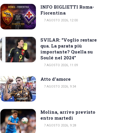
INFO BIGLIETTI Roma-
Fiorentina
7 AGOSTO 2026, 12:00
SVILAR: “Voglio restare
qua. La parata più
importante? Quella su
Soulé nel 2024”
7 AGOSTO 2026, 11:09
Atto d’amore
7 AGOSTO 2026, 9:34
Molina, arrivo previsto
entro martedì
7 AGOSTO 2026, 9:28