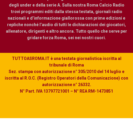
degli under e della serie A. Sulla nostra Roma Calcio Radio
trovi programmi editi dalla stessa testata, giornali radio
nazionali e d’informazione giallorossa con prime edizioni e
repliche nonché l’audio di tutti le dichiarazioni dei giocatori,
allenatore, dirigenti e altro ancora. Tutto quello che serve per
gridare forza Roma, sei nei nostri cuori.
TUTTOASROMA.IT è una testata giornalistica iscritta al
tribunale di Roma
Sez. stampa con autorizzazione n° 305/2010 del 14 luglio e
iscritta al R.O.C. (Registro Operatori della Comunicazione) con
autorizzazione n° 26332.
N° Part. IVA 13797721001 – N° REA RM-1473851