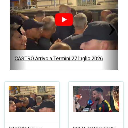
e
x
v
t
i
o
u
s
CASTRO Arrivo a Termini 27 luglio 2026