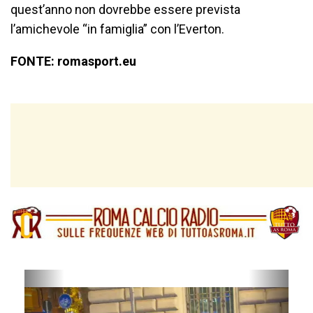
quest’anno non dovrebbe essere prevista
l’amichevole “in famiglia” con l’Everton.
FONTE: romasport.eu
P
N
r
e