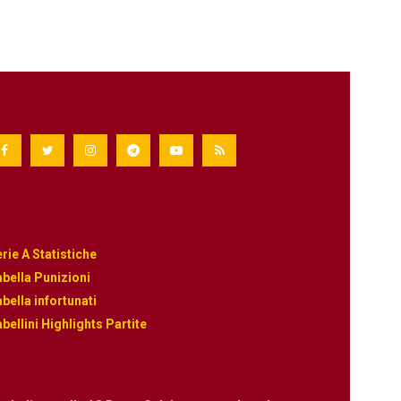
rie A Statistiche
bella Punizioni
bella infortunati
bellini Highlights Partite