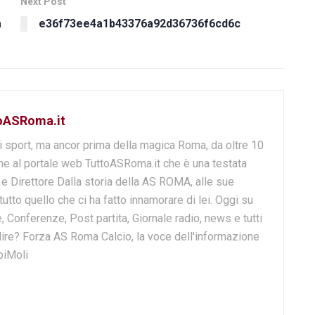
Next Post
a
e36f73ee4a1b43376a92d36736f6cd6c
toASRoma.it
i sport, ma ancor prima della magica Roma, da oltre 10
e al portale web TuttoASRoma.it che è una testata
e e Direttore Dalla storia della AS ROMA, alle sue
 tutto quello che ci ha fatto innamorare di lei. Oggi su
, Conferenze, Post partita, Giornale radio, news e tutti
o dire? Forza AS Roma Calcio, la voce dell'informazione
biMoli