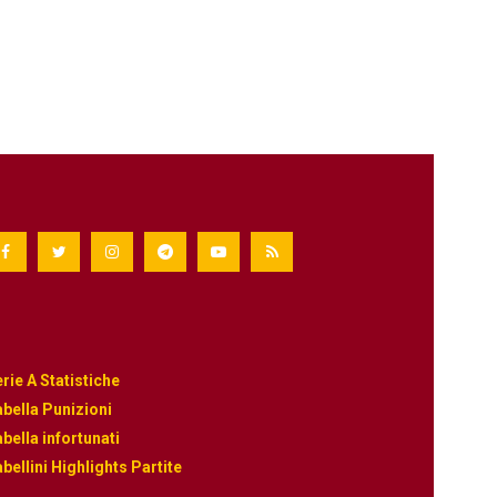
rie A Statistiche
bella Punizioni
bella infortunati
bellini Highlights Partite