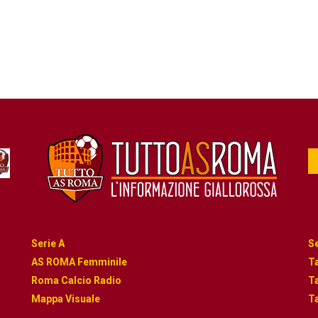
Serie A
Se
AS ROMA Femminile
Ta
Roma Calcio Radio
Ta
Mappa Visuale
Ta