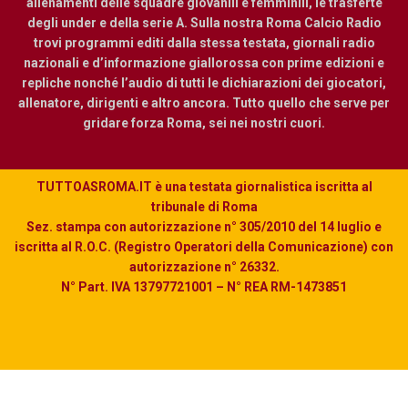
allenamenti delle squadre giovanili e femminili, le trasferte
degli under e della serie A. Sulla nostra Roma Calcio Radio
trovi programmi editi dalla stessa testata, giornali radio
nazionali e d’informazione giallorossa con prime edizioni e
repliche nonché l’audio di tutti le dichiarazioni dei giocatori,
allenatore, dirigenti e altro ancora. Tutto quello che serve per
gridare forza Roma, sei nei nostri cuori.
TUTTOASROMA.IT è una testata giornalistica iscritta al
tribunale di Roma
Sez. stampa con autorizzazione n° 305/2010 del 14 luglio e
iscritta al R.O.C. (Registro Operatori della Comunicazione) con
autorizzazione n° 26332.
N° Part. IVA 13797721001 – N° REA RM-1473851