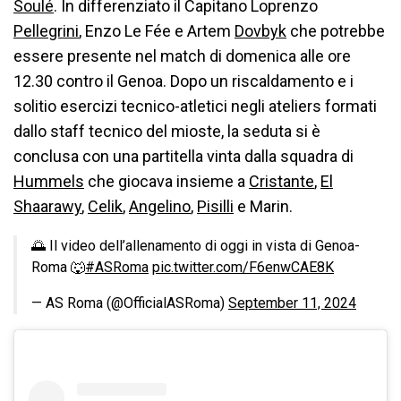
Soulé
. In differenziato il Capitano Loprenzo
Pellegrini
, Enzo Le Fée e Artem
Dovbyk
che potrebbe
essere presente nel match di domenica alle ore
12.30 contro il Genoa. Dopo un riscaldamento e i
solitio esercizi tecnico-atletici negli ateliers formati
dallo staff tecnico del mioste, la seduta si è
conclusa con una partitella vinta dalla squadra di
Hummels
che giocava insieme a
Cristante
,
El
Shaarawy
,
Celik
,
Angelino
,
Pisilli
e Marin.
🌅 Il video dell’allenamento di oggi in vista di Genoa-
Roma 🐺
#ASRoma
pic.twitter.com/F6enwCAE8K
— AS Roma (@OfficialASRoma)
September 11, 2024