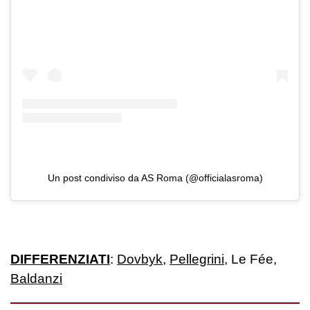
Un post condiviso da AS Roma (@officialasroma)
DIFFERENZIATI
:
Dovbyk
,
Pellegrini
, Le Fée,
Baldanzi