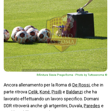
Rifinitura Slavia Praga-Roma - Photo by Tuttoasroma ©
Ancora allenamento per la Roma di
De Rossi
, che in
parte ritrova
Celik
,
Koné
,
Pisilli
e
Baldanzi
che ha
lavorato effettuando un lavoro specifico. Domani
DDR ritroverà anche gli artgentini, Duvala,
Paredes
e