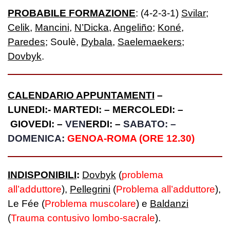
PROBABILE FORMAZIONE
: (4-2-3-1)
Svilar
;
Celik
,
Mancini
,
N’Dicka
,
Angeliño
;
Koné
,
Paredes
;
Soulè,
Dybala
,
Saelemaekers
;
Dovbyk
.
CALENDARIO APPUNTAMENTI
–
LUNEDI:-
MARTEDI
: –
MERCOLEDI: –
GIOVEDI:
–
VEN
ERDI: –
SABATO: –
DOMENICA:
GENOA-ROMA (ORE 12.30)
INDISPONIBILI
:
Dovbyk
(
problema
all’adduttore
)
,
Pellegrini
(
Problema all’adduttore
),
Le Fée (
Problema muscolare
) e
Baldanzi
(
Trauma contusivo lombo-sacrale
).