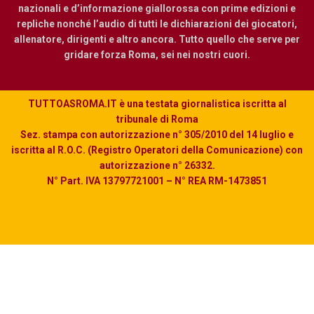
nazionali e d’informazione giallorossa con prime edizioni e
repliche nonché l’audio di tutti le dichiarazioni dei giocatori,
allenatore, dirigenti e altro ancora. Tutto quello che serve per
gridare forza Roma, sei nei nostri cuori.
TUTTOASROMA.IT è una testata giornalistica iscritta al
tribunale di Roma
Sez. stampa con autorizzazione n° 305/2010 del 14 luglio e
iscritta al R.O.C. (Registro Operatori della Comunicazione) con
autorizzazione n° 26332.
N° Part. IVA 13797721001 – N° REA RM-1473851