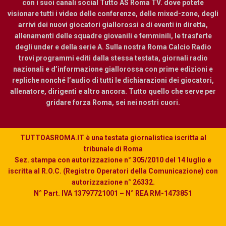
con i suoi canali social Tutto AS Roma TV. dove potete
visionare tutti i video delle conferenze, delle mixed-zone, degli
arrivi dei nuovi giocatori giallorossi e di eventi in diretta,
allenamenti delle squadre giovanili e femminili, le trasferte
degli under e della serie A. Sulla nostra Roma Calcio Radio
trovi programmi editi dalla stessa testata, giornali radio
nazionali e d’informazione giallorossa con prime edizioni e
repliche nonché l’audio di tutti le dichiarazioni dei giocatori,
allenatore, dirigenti e altro ancora. Tutto quello che serve per
gridare forza Roma, sei nei nostri cuori.
TUTTOASROMA.IT è una testata giornalistica iscritta al
tribunale di Roma
Sez. stampa con autorizzazione n° 305/2010 del 14 luglio e
iscritta al R.O.C. (Registro Operatori della Comunicazione) con
autorizzazione n° 26332.
N° Part. IVA 13797721001 – N° REA RM-1473851