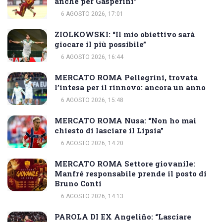
anche per Gasperini”
6 AGOSTO 2026, 17:01
ZIOLKOWSKI: “Il mio obiettivo sarà
giocare il più possibile”
6 AGOSTO 2026, 16:44
MERCATO ROMA Pellegrini, trovata
l’intesa per il rinnovo: ancora un anno
6 AGOSTO 2026, 15:48
MERCATO ROMA Nusa: “Non ho mai
chiesto di lasciare il Lipsia”
6 AGOSTO 2026, 14:20
MERCATO ROMA Settore giovanile:
Manfré responsabile prende il posto di
Bruno Conti
6 AGOSTO 2026, 14:13
PAROLA DI EX Angeliño: “Lasciare