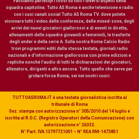
Facciamo partecipi i tifosi su tutti i diversi aspetti della
squadra capitolina. Tutto AS Roma è anche televisione e radio
con i suoi canali social Tutto AS Roma TV. dove potete
visionare tutti i video delle conferenze, delle mixed-zone, degli
arrivi dei nuovi giocatori giallorossi e di eventi in diretta,
allenamenti delle squadre giovanili e femminili, le trasferte
degli under e della serie A. Sulla nostra Roma Calcio Radio
trovi programmi editi dalla stessa testata, giornali radio
nazionali e d’informazione giallorossa con prime edizioni e
repliche nonché l’audio di tutti le dichiarazioni dei giocatori,
allenatore, dirigenti e altro ancora. Tutto quello che serve per
gridare forza Roma, sei nei nostri cuori.
TUTTOASROMA.IT è una testata giornalistica iscritta al
tribunale di Roma
Sez. stampa con autorizzazione n° 305/2010 del 14 luglio e
iscritta al R.O.C. (Registro Operatori della Comunicazione) con
autorizzazione n° 26332.
N° Part. IVA 13797721001 – N° REA RM-1473851