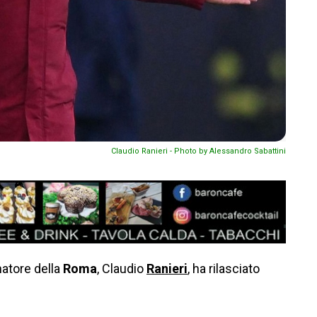
Claudio Ranieri - Photo by Alessandro Sabattini
enatore della
Roma
, Claudio
Ranieri
, ha rilasciato