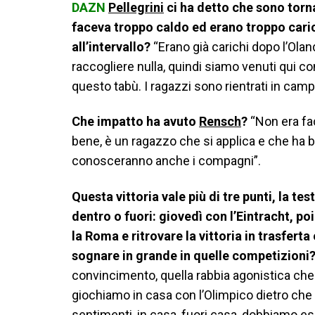
DAZN
Pellegrini
ci ha detto che sono torn
faceva troppo caldo ed erano troppo caric
all’intervallo?
“Erano già carichi dopo l’Ola
raccogliere nulla, quindi siamo venuti qui c
questo tabù. I ragazzi sono rientrati in cam
Che impatto ha avuto
Rensch
?
“Non era fac
bene, è un ragazzo che si applica e che ha 
conosceranno anche i compagni”.
Questa vittoria vale più di tre punti, la te
dentro o fuori: giovedì con l’Eintracht, poi
la Roma e ritrovare la vittoria in trasferta
sognare in grande in quelle competizioni
convincimento, quella rabbia agonistica c
giochiamo in casa con l’Olimpico dietro che
sentimenti, in casa, fuori casa, dobbiamo es