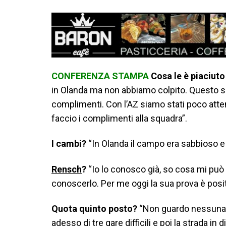
CONFERENZA STAMPA
Cosa le è piaciuto
in Olanda ma non abbiamo colpito. Questo serv
complimenti. Con l’AZ siamo stati poco atten
faccio i complimenti alla squadra”.
I cambi?
“In Olanda il campo era sabbioso e 
Rensch
?
“Io lo conosco già, so cosa mi pu
conoscerlo. Per me oggi la sua prova è posit
Quota quinto posto?
“Non guardo nessuna qu
adesso di tre gare difficili e poi la strada i