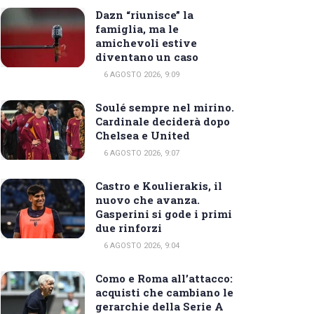
Dazn “riunisce” la
famiglia, ma le
amichevoli estive
diventano un caso
6 AGOSTO 2026, 9:09
Soulé sempre nel mirino.
Cardinale deciderà dopo
Chelsea e United
6 AGOSTO 2026, 9:07
Castro e Koulierakis, il
nuovo che avanza.
Gasperini si gode i primi
due rinforzi
6 AGOSTO 2026, 9:04
Como e Roma all’attacco:
acquisti che cambiano le
gerarchie della Serie A