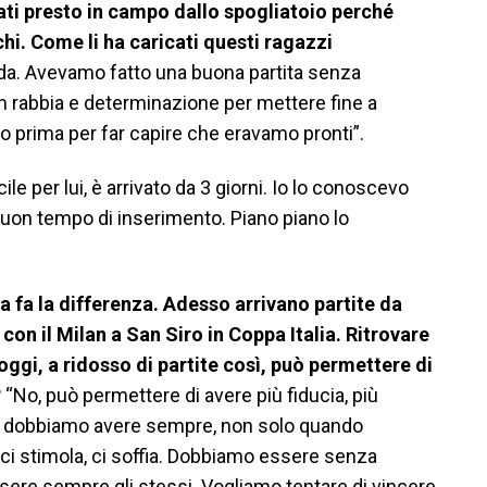
ati presto in campo dallo spogliatoio perché
hi. Come li ha caricati questi ragazzi
nda. Avevamo fatto una buona partita senza
on rabbia e determinazione per mettere fine a
po prima per far capire che eravamo pronti”.
ile per lui, è arrivato da 3 giorni. Io lo conoscevo
buon tempo di inserimento. Piano piano lo
sta fa la differenza. Adesso arrivano partite da
 con il Milan a San Siro in Coppa Italia. Ritrovare
 oggi, a ridosso di partite così, può permettere di
?
“No, può permettere di avere più fiducia, più
he dobbiamo avere sempre, non solo quando
 ci stimola, ci soffia. Dobbiamo essere senza
sere sempre gli stessi. Vogliamo tentare di vincere,