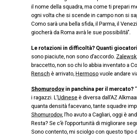
il nome della squadra, ma come ti prepari 
ogni volta che si scende in campo non si sa
Como sarà una bella sfida, il Parma, il Venezi
giocherà da Roma avrà le sue possibilità”.
Le rotazioni in difficoltà? Quanti giocato
sono piaciute, non sono d’accordo.
Zalewsk
braccetto, non so chi lo abbia inventato a C
Rensch
è arrivato,
Hermoso
vuole andare vi
Shomurodov
in panchina per il mercato?
i ragazzi. L’
Udinese
è diversa dall’AZ Alkmaar
quanta densità facevano, tante squadre imp
Shomurodov
, l’ho avuto a Cagliari, oggi è a
Resta? Se c’è l’opportunità di migliorare segu
Sono contento, mi sciolgo con questo tipo di