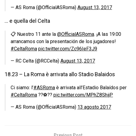
— AS Roma (@OfficialASRoma)
August 13, 2017
… e quella del Celta
📋 Nuestro 11 ante la
@OfficialASRoma
. ¡A las 19:00
arrancamos con la presentación de los jugadores!
#CeltaRoma
pic.twitter.com/Zc96IeF3J9
— RC Celta (@RCCelta)
August 13, 2017
18.23 – La Roma è arrivata allo Stadio Balaidos
Ci siamo: l’
#ASRoma
è arrivata all’Estadio Balaídos per
#CeltaRoma
??⚽️??
pic.twitter.com/MPhZ8ShijP
— AS Roma (@OfficialASRoma)
13 agosto 2017
Previous Post