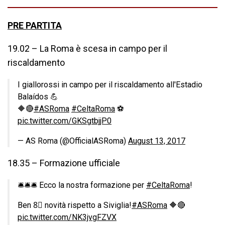
PRE PARTITA
19.02 – La Roma è scesa in campo per il
riscaldamento
I giallorossi in campo per il riscaldamento all'Estadio
Balaídos 💪
🔶🔴
#ASRoma
#CeltaRoma
⚽️
pic.twitter.com/GKSgtbjjP0
— AS Roma (@OfficialASRoma)
August 13, 2017
18.35 – Formazione ufficiale
🛎️🛎️🛎️ Ecco la nostra formazione per
#CeltaRoma
!
Ben 8⃣ novità rispetto a Siviglia!
#ASRoma
🔶🔴
pic.twitter.com/NK3jvgFZVX