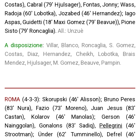
Costas), Cabral (79′ Hjulsager), Fontas, Jonny; Wass,
Radoja (60′ Lobotka), Jozabed (46′ Hernandez); Iago
Aspas, Guidetti (18′ Maxi Gomez (79′ Beavue)), Pione
Sisto (79′ Roncaglia).
All.: Unzuè
A disposizione
: ​
Villar, Blanco, Roncaglia, S. Gomez,
Costas, Diaz, Hernandez, Cheikh, Lobotka, Brais
Mendez, Hjulsager, M. Gomez, Beauve, Pampin.
ROMA
(4-3-3): Skorupski (46′ Alisson); Bruno Peres
(83′ Nura), Fazio (73′ Moreno), Juan Jesus (83′
Castan), Kolarov (46′ Manolas); Gerson (46′
Nainggolan), Gonalons (83′ Sadiq),
Pellegrini
(46′
Strootman); Ünder (62′ Tumminello), Defrel (46′