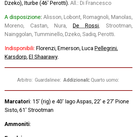
Dzeko), Iturbe (46′ Perotti).
All.: Di Francesco
A disposizione
:
Alisson, Lobont, Romagnoli, Manolas,
Moreno, Castan, Nura,
De Rossi
, Strootman,
Nainggolan, Tumminello, Dzeko, Sadiq, Perotti.
Indisponibili:
Florenzi, Emerson, Luca
Pellegrini
,
Karsdorp
,
El Shaarawy
.
Arbitro
:
Guardalinee
:
Addizionali
:
Quarto uomo
:
Marcatori
: 15′ (rig) e 40′ Iago Aspas, 22′ e 27′ Pione
Sisto, 61′ Strootman
Ammoniti
: