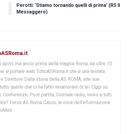
Perotti: ‘Stiamo tornando quelli di prima’ (RS Il
Messaggero)
toASRoma.it
i sport, ma ancor prima della magica Roma, da oltre 10
e al portale web TuttoASRoma.it che è una testata
e e Direttore Dalla storia della AS ROMA, alle sue
 tutto quello che ci ha fatto innamorare di lei. Oggi su
, Conferenze, Post partita, Giornale radio, news e tutti
o dire? Forza AS Roma Calcio, la voce dell'informazione
biMoli