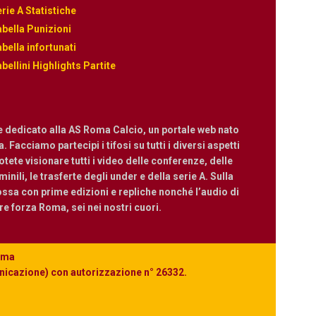
rie A Statistiche
bella Punizioni
bella infortunati
bellini Highlights Partite
e dedicato alla AS Roma Calcio, un portale web nato
 Facciamo partecipi i tifosi su tutti i diversi aspetti
ete visionare tutti i video delle conferenze, delle
nili, le trasferte degli under e della serie A. Sulla
ossa con prime edizioni e repliche nonché l’audio di
are forza Roma, sei nei nostri cuori.
Roma
unicazione) con autorizzazione n° 26332.