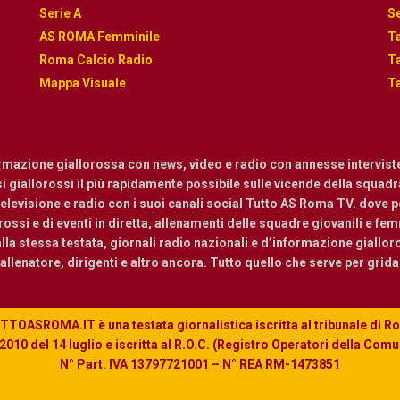
Serie A
Se
AS ROMA Femminile
Ta
Roma Calcio Radio
Ta
Mappa Visuale
Ta
ormazione giallorossa con news, video e radio con annesse intervist
osi giallorossi il più rapidamente possibile sulle vicende della squadra.
levisione e radio con i suoi canali social Tutto AS Roma TV. dove pot
ossi e di eventi in diretta, allenamenti delle squadre giovanili e femmi
a stessa testata, giornali radio nazionali e d’informazione giallor
, allenatore, dirigenti e altro ancora. Tutto quello che serve per grid
TOASROMA.IT è una testata giornalistica iscritta al tribunale di 
010 del 14 luglio e iscritta al R.O.C. (Registro Operatori della Com
N° Part. IVA 13797721001 – N° REA RM-1473851