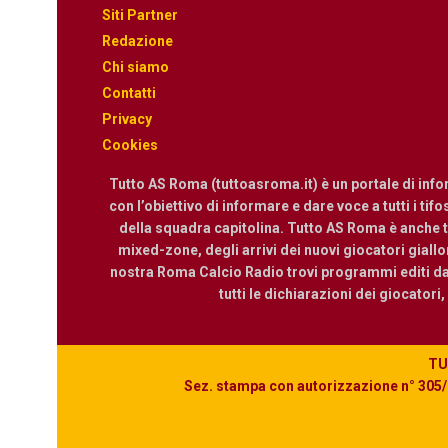
Siti Partner
Redazione
Chi siamo
Contatti
Privacy
Cookies
Tutto AS Roma (tuttoasroma.it) è un portale di inf
con l’obiettivo di informare e dare voce a tutti i tif
della squadra capitolina. Tutto AS Roma è anche te
mixed-zone, degli arrivi dei nuovi giocatori giallor
nostra Roma Calcio Radio trovi programmi editi dall
tutti le dichiarazioni dei giocatori
TUT
Sez. stampa con autorizzazione n° 305/2