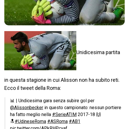
Unidicesima partita
in questa stagione in cui Alisson non ha subito reti.
Ecco il tweet della Roma:
📊 | Undicesima gara senza subire gol per
@Alissonbecker
in questo campionato: nessun portiere
ha fatto meglio nella
#SerieATIM
2017-18 🙌
🔝
#UdineseRoma
#ASRoma
#AB1
pic.twitter.com/APkRHPcvaf