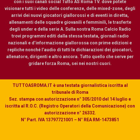
con i suoi canali social Tutto AS Roma TV. dove potete
visionare tutti i video delle conferenze, delle mixed-zone, degli
arrivi dei nuovi giocatori giallorossi e di eventi in diretta,
allenamenti delle squadre giovanili e femminili, le trasferte
degli under e della serie A. Sulla nostra Roma Calcio Radio
trovi programmi editi dalla stessa testata, giornali radio
nazionali e d’informazione giallorossa con prime edizioni e
repliche nonché l’audio di tutti le dichiarazioni dei giocatori,
allenatore, dirigenti e altro ancora. Tutto quello che serve per
gridare forza Roma, sei nei nostri cuori.
TUTTOASROMA.IT è una testata giornalistica iscritta al
tribunale di Roma
Sez. stampa con autorizzazione n° 305/2010 del 14 luglio e
iscritta al R.O.C. (Registro Operatori della Comunicazione) con
autorizzazione n° 26332.
N° Part. IVA 13797721001 – N° REA RM-1473851