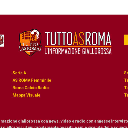
Serie A
Se
AS ROMA Femminile
Ta
Roma Calcio Radio
Ta
Mappa Visuale
Ta
ormazione giallorossa con news, video e radio con annesse intervist
osi giallorossi il più rapidamente possibile sulle vicende della squadra.