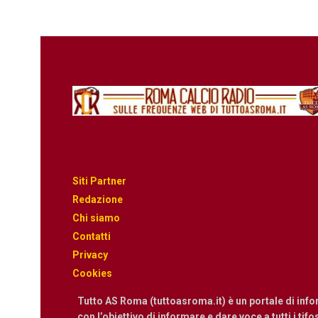
Siti Partner
Redazione
Chi siamo
Contatti
Privacy
Cookies
Tutto AS Roma (tuttoasroma.it) è un portale di inf
con l’obiettivo di informare e dare voce a tutti i tif