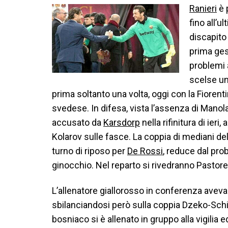
Ranieri
è 
fino all’
discapito
prima ges
problemi a
scelse un
prima soltanto una volta, oggi con la Fiorenti
svedese. In difesa, vista l’assenza di Manola
accusato da
Karsdorp
nella rifinitura di ier
Kolarov sulle fasce. La coppia di mediani de
turno di riposo per
De Rossi
, reduce dal pro
ginocchio. Nel reparto si rivedranno Pastor
L’allenatore giallorosso in conferenza aveva
sbilanciandosi però sulla coppia Dzeko-Schi
bosniaco si è allenato in gruppo alla vigilia e