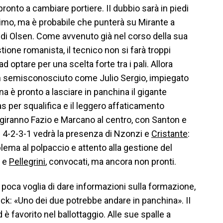
pronto a cambiare portiere. II dubbio sarà in piedi
ultimo, ma è probabile che punterà su Mirante a
 di Olsen. Come avvenuto già nel corso della sua
tione romanista, il tecnico non si farà troppi
d optare per una scelta forte tra i pali. Allora
 semisconosciuto come Julio Sergio, impiegato
na è pronto a lasciare in panchina il gigante
s per squalifica e il leggero affaticamento
i, agiranno Fazio e Marcano al centro, con Santon e
l 4-2-3-1 vedrà la presenza di Nzonzi e
Cristante
:
blema al polpaccio e attento alla gestione del
e e
Pellegrini
, convocati, ma ancora non pronti.
 poca voglia di dare informazioni sulla formazione,
ck: «Uno dei due potrebbe andare in panchina». II
d è favorito nel ballottaggio. Alle sue spalle a