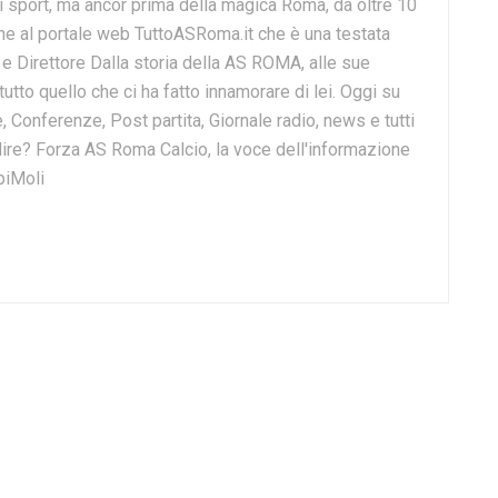
i sport, ma ancor prima della magica Roma, da oltre 10
e al portale web TuttoASRoma.it che è una testata
e e Direttore Dalla storia della AS ROMA, alle sue
 tutto quello che ci ha fatto innamorare di lei. Oggi su
, Conferenze, Post partita, Giornale radio, news e tutti
o dire? Forza AS Roma Calcio, la voce dell'informazione
biMoli