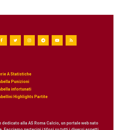
rie A Statistiche
bella Punizioni
bella infortunati
bellini Highlights Partite
e dedicato alla AS Roma Calcio, un portale web nato
 Facciamo partecipi i tifosi su tutti i diversi aspetti