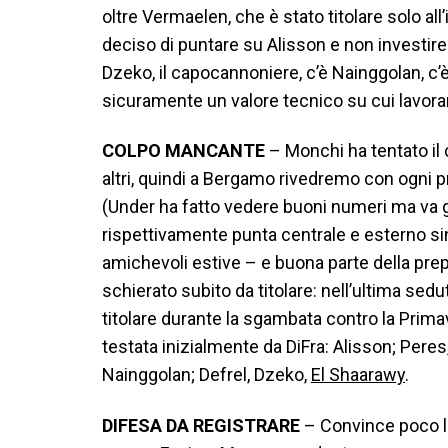
oltre Vermaelen, che è stato titolare solo al
deciso di puntare su Alisson e non investire 
Dzeko, il capocannoniere, c’è Nainggolan, c’
sicuramente un valore tecnico su cui lavora
COLPO
MANCANTE
– Monchi ha tentato il
altri, quindi a Bergamo rivedremo con ogni pr
(Under ha fatto vedere buoni numeri ma va g
rispettivamente punta centrale e esterno si
amichevoli estive – e buona parte della prepa
schierato subito da titolare: nell’ultima sed
titolare durante la sgambata contro la Prima
testata inizialmente da DiFra: Alisson; Pere
Nainggolan; Defrel, Dzeko,
El Shaarawy
.
DIFESA
DA
REGISTRARE
– Convince poco la