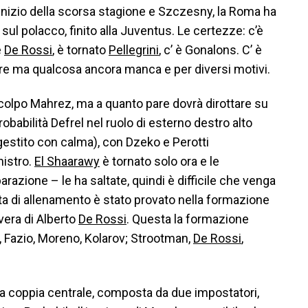
l’inizio della scorsa stagione e Szczesny, la Roma ha
sul polacco, finito alla Juventus. Le certezze: c’è
è
De Rossi
, è tornato
Pellegrini
, c’ è Gonalons. C’ è
re ma qualcosa ancora manca e per diversi motivi.
 colpo Mahrez, ma a quanto pare dovrà dirottare su
obabilità Defrel nel ruolo di esterno destro alto
estito con calma), con Dzeko e Perotti
nistro.
El Shaarawy
è tornato solo ora e le
razione – le ha saltate, quindi è difficile che venga
uta di allenamento è stato provato nella formazione
vera di Alberto
De Rossi
. Questa la formazione
s, Fazio, Moreno, Kolarov; Strootman,
De Rossi
,
 coppia centrale, composta da due impostatori,