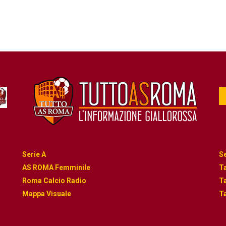
Serie A
Se
AS ROMA Femminile
Ta
Roma Calcio Radio
Ta
Mappa Visuale
Ta