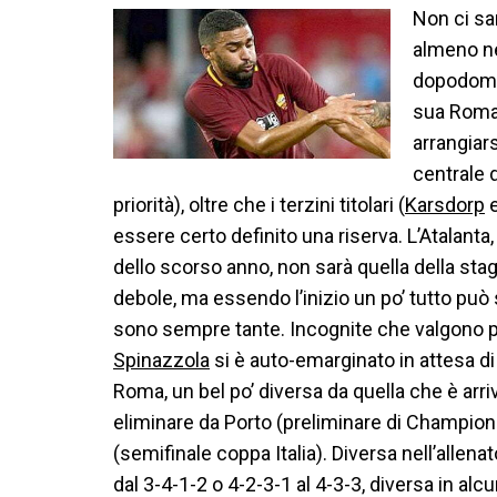
Non ci sar
almeno ne
dopodoman
sua Roma
arrangiars
centrale 
priorità), oltre che i terzini titolari (
Karsdorp
e
essere certo definito una riserva. L’Atalanta,
dello scorso anno, non sarà quella della st
debole, ma essendo l’inizio un po’ tutto può 
sono sempre tante. Incognite che valgono pe
Spinazzola
si è auto-emarginato in attesa di
Roma, un bel po’ diversa da quella che è arr
eliminare da Porto (preliminare di Champions
(semifinale coppa Italia). Diversa nell’allena
dal 3-4-1-2 o 4-2-3-1 al 4-3-3, diversa in alc