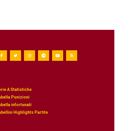
rie A Statistiche
bella Punizioni
bella infortunati
bellini Highlights Partite