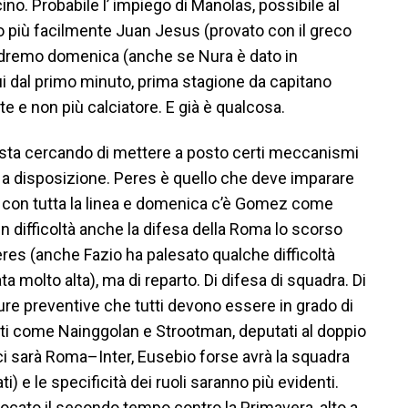
o. Probabile l’ impiego di Manolas, possibile al
 o più facilmente Juan Jesus (provato con il greco
i vedremo domenica (anche se Nura è dato in
ui dal primo minuto, prima stagione da capitano
te e non più calciatore. E già è qualcosa.
sta cercando di mettere a posto certi meccanismi
a disposizione. Peres è quello che deve imparare
e con tutta la linea e domenica c’è Gomez come
n difficoltà anche la difesa della Roma lo scorso
eres (anche Fazio ha palesato qualche difficoltà
a molto alta), ma di reparto. Di difesa di squadra. Di
ure preventive che tutti devono essere in grado di
ti come Nainggolan e Strootman, deputati al doppio
i sarà Roma–Inter, Eusebio forse avrà la squadra
i) e le specificità dei ruoli saranno più evidenti.
giocato il secondo tempo contro la Primavera, alto a