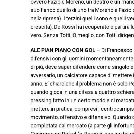
ovvero Fazio e Moreno, un destro e un mancin
suo fianco quello di uno tra Moreno e Fazio
nella ripresa). I terzini quelli sono e quell
crescita).
De Rossi
ha recuperato e partirà l
vero. Senza Totti. O meglio, con Totti dirigen
ALE PIAN PIANO CON GOL
– Di Francesco 
difensivi con gli uomini momentaneamente 
di più, deve saper difendere come singolo 
avversario, un calciatore capace di mettere i
anno. E’ chiaro che il problema non è solo P
quando gioca in una difesa a quattro schierat
pressing fatto in un certo modo e di marcat
mettere in pratica, compresi i centrocampis
movimento, offensivo e difensivo. Quando c
completata dal mercato (a parte gli infortunat
Capiremo se Defrel (o Florenzi, che ieri ha 