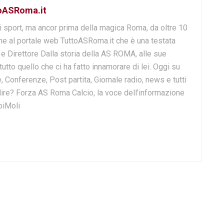
toASRoma.it
i sport, ma ancor prima della magica Roma, da oltre 10
e al portale web TuttoASRoma.it che è una testata
e e Direttore Dalla storia della AS ROMA, alle sue
 tutto quello che ci ha fatto innamorare di lei. Oggi su
, Conferenze, Post partita, Giornale radio, news e tutti
o dire? Forza AS Roma Calcio, la voce dell'informazione
biMoli