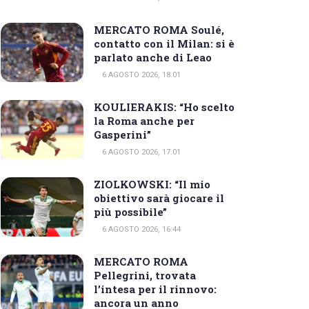
MERCATO ROMA Soulé,
contatto con il Milan: si è
parlato anche di Leao
6 AGOSTO 2026, 18:01
KOULIERAKIS: “Ho scelto
la Roma anche per
Gasperini”
6 AGOSTO 2026, 17:01
ZIOLKOWSKI: “Il mio
obiettivo sarà giocare il
più possibile”
6 AGOSTO 2026, 16:44
MERCATO ROMA
Pellegrini, trovata
l’intesa per il rinnovo:
ancora un anno