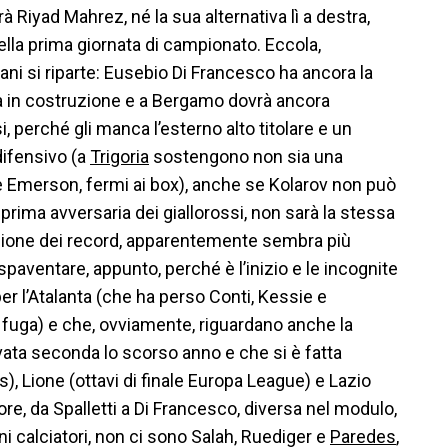
à Riyad Mahrez, né la sua alternativa lì a destra,
lla prima giornata di campionato. Eccola,
i si riparte: Eusebio Di Francesco ha ancora la
 in costruzione e a Bergamo dovrà ancora
i, perché gli manca l’esterno alto titolare e un
difensivo (a
Trigoria
sostengono non sia una
 Emerson, fermi ai box), anche se Kolarov non può
 prima avversaria dei giallorossi, non sarà la stessa
agione dei record, apparentemente sembra più
spaventare, appunto, perché è l’inizio e le incognite
r l’Atalanta (che ha perso Conti, Kessie e
 fuga) e che, ovviamente, riguardano anche la
ivata seconda lo scorso anno e che si è fatta
), Lione (ottavi di finale Europa League) e Lazio
tore, da Spalletti a Di Francesco, diversa nel modulo,
uni calciatori, non ci sono Salah, Ruediger e
Paredes
,