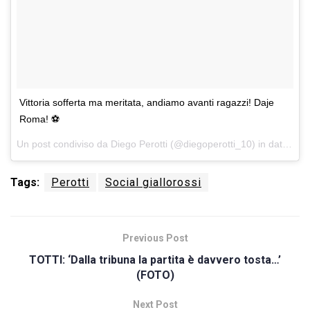
Vittoria sofferta ma meritata, andiamo avanti ragazzi! Daje
Roma! ⚽️
Un post condiviso da Diego Perotti (@diegoperotti_10) in data:
20 
Tags:
Perotti
Social giallorossi
Previous Post
TOTTI: ‘Dalla tribuna la partita è davvero tosta…’
(FOTO)
Next Post