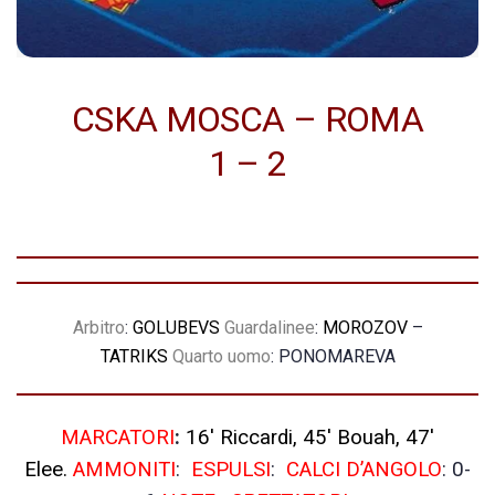
CSKA MOSCA – ROMA
1 – 2
Arbitro
:
GOLUBEVS
Guardalinee
:
MOROZOV
–
TATRIKS
Quarto uomo
: PONOMAREVA
MARCATORI
:
16′ Riccardi, 45′ Bouah, 47′
Elee.
AMMONITI
:
ESPULSI
:
CALCI D’ANGOLO
: 0-