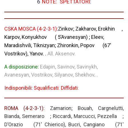
6
NOTE:
SPETTATORI
:
CSKA MOSCA
(4-2-3-1)
:Zirikov; Zakharov, Erokhin
,
Karpov, Konyukhov
( 5’Avanesyan) ; Eleev,
Maradishvili, Tiknizyan; Zhironkin, Popov
(67′
Vostrikov), Yanov.
.
All. Aksenov.
A disposizione:
Edapin, Savinov, Savinykh,
Avanesyan, Vostrikov, Silyanov, Shekhov
.
.
Indisponibili
:
Squalificati
:
Diffidati
:
ROMA
(4-2-3-1)
: Zamarion; Bouah, Cargnelutti,
Bianda, Semeraro
; Riccardi, Marcucci, Pezzella
;
D’Orazio
(71′ Chierico), Bucri, Cangiano
(71′