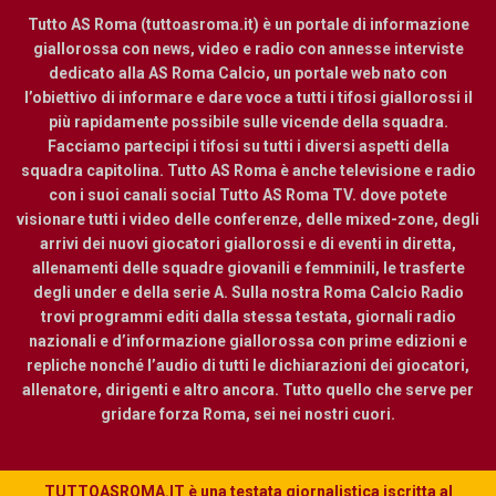
Tutto AS Roma (tuttoasroma.it) è un portale di informazione
giallorossa con news, video e radio con annesse interviste
dedicato alla AS Roma Calcio, un portale web nato con
l’obiettivo di informare e dare voce a tutti i tifosi giallorossi il
più rapidamente possibile sulle vicende della squadra.
Facciamo partecipi i tifosi su tutti i diversi aspetti della
squadra capitolina. Tutto AS Roma è anche televisione e radio
con i suoi canali social Tutto AS Roma TV. dove potete
visionare tutti i video delle conferenze, delle mixed-zone, degli
arrivi dei nuovi giocatori giallorossi e di eventi in diretta,
allenamenti delle squadre giovanili e femminili, le trasferte
degli under e della serie A. Sulla nostra Roma Calcio Radio
trovi programmi editi dalla stessa testata, giornali radio
nazionali e d’informazione giallorossa con prime edizioni e
repliche nonché l’audio di tutti le dichiarazioni dei giocatori,
allenatore, dirigenti e altro ancora. Tutto quello che serve per
gridare forza Roma, sei nei nostri cuori.
TUTTOASROMA.IT è una testata giornalistica iscritta al