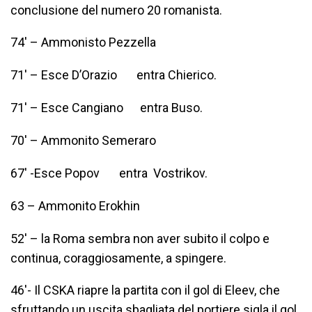
conclusione del numero 20 romanista.
74′ – Ammonisto Pezzella
71′ – Esce D’Orazio
entra Chierico.
71′ – Esce Cangiano
entra Buso.
70′ – Ammonito Semeraro
67′ -Esce Popov
entra Vostrikov.
63 – Ammonito Erokhin
52′ – la Roma sembra non aver subito il colpo e
continua, coraggiosamente, a spingere.
46′- Il CSKA riapre la partita con il gol di Eleev, che
sfruttando un uscita sbagliata del portiere sigla il gol