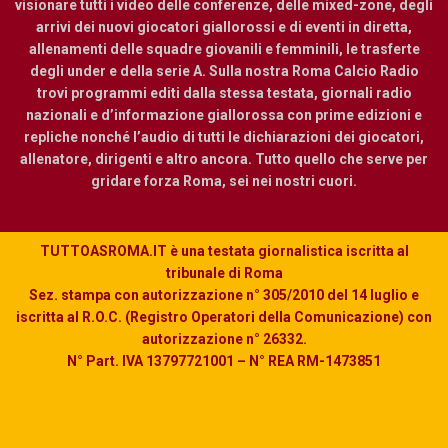
visionare tutti i video delle conferenze, delle mixed-zone, degli
arrivi dei nuovi giocatori giallorossi e di eventi in diretta,
allenamenti delle squadre giovanili e femminili, le trasferte
degli under e della serie A. Sulla nostra Roma Calcio Radio
trovi programmi editi dalla stessa testata, giornali radio
nazionali e d’informazione giallorossa con prime edizioni e
repliche nonché l’audio di tutti le dichiarazioni dei giocatori,
allenatore, dirigenti e altro ancora. Tutto quello che serve per
gridare forza Roma, sei nei nostri cuori.
TUTTOASROMA.IT è una testata giornalistica iscritta al
tribunale di Roma
Sez. stampa con autorizzazione n° 305/2010 del 14 luglio e
iscritta al R.O.C. (Registro Operatori della Comunicazione) con
autorizzazione n° 26332.
N° Part. IVA 13797721001 – N° REA RM-1473851