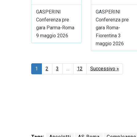
GASPERINI
GASPERINI
Conferenza pre
Conferenza pre
gara Parma-Roma
gara Roma-
9 maggio 2026
Fiorentina 3
maggio 2026
1
2
3
…
12
Successivo »
Tags:
Ancelotti
AS Roma
Compleanno