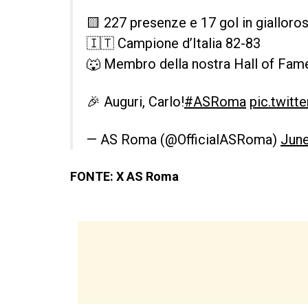
🟨 227 presenze e 17 gol in gialloro
🇮🇹 Campione d’Italia 82-83
🐺 Membro della nostra Hall of Fam
🎉 Auguri, Carlo!
#ASRoma
pic.twit
— AS Roma (@OfficialASRoma)
June
FONTE: X AS Roma