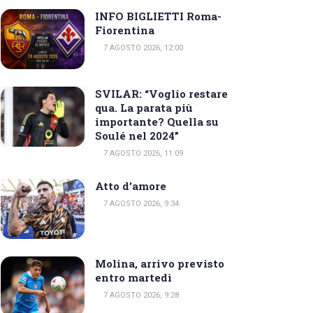
INFO BIGLIETTI Roma-
Fiorentina
7 AGOSTO 2026, 12:00
SVILAR: “Voglio restare
qua. La parata più
importante? Quella su
Soulé nel 2024”
7 AGOSTO 2026, 11:09
Atto d’amore
7 AGOSTO 2026, 9:34
Molina, arrivo previsto
entro martedì
7 AGOSTO 2026, 9:28