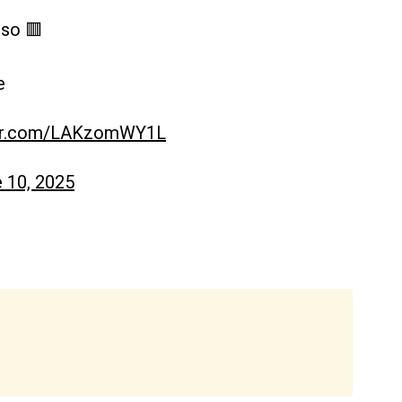
sso 🟥
e
ter.com/LAKzomWY1L
 10, 2025