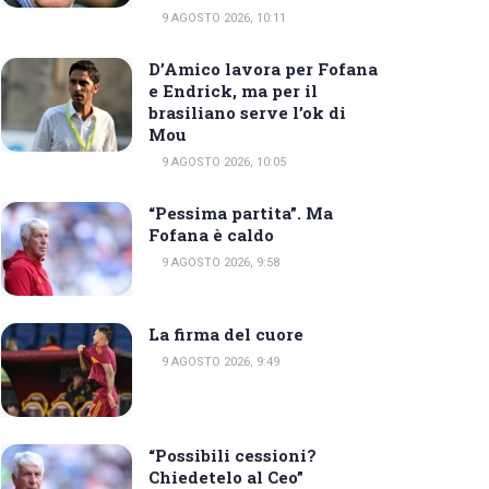
9 AGOSTO 2026, 10:11
D’Amico lavora per Fofana
e Endrick, ma per il
brasiliano serve l’ok di
Mou
9 AGOSTO 2026, 10:05
“Pessima partita”. Ma
Fofana è caldo
9 AGOSTO 2026, 9:58
La firma del cuore
9 AGOSTO 2026, 9:49
“Possibili cessioni?
Chiedetelo al Ceo”