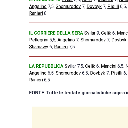
Angelino
7,5,
Shomurodov
7,
Dovbyk
7,
Pisilli
6,5,
Ranieri
8
IL CORRIERE DELLA SERA
Svilar
9,
Celik
6,
Manci
Pellegrini
5,5,
Angelino
7,
Shomurodov
7,
Dovbyk
Shaarawy
6,
Ranieri
7,5
LA REPUBBLICA
Sv
ilar 7,5,
Celik
6,
Mancini
6,5,
N
Angelino
6,5,
Shomurodov
6,5,
Dovbyk
7,
Pisilli
6,
Ranieri
6,5
FONTE: Tutte le testate giornalistiche sopra 