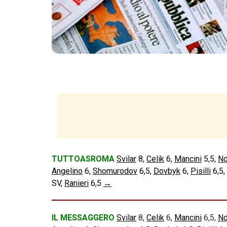
TUTTOASROMA
Svilar
8,
Celik
6,
Mancini
5,5,
Nd
Angelino
6,
Shomurodov
6,5,
Dovbyk
6,
Pisilli
6,5,
SV,
Ranieri
6,5
→
IL MESSAGGERO
Svilar
8,
Celik
6,
Mancini
6,5,
Nd