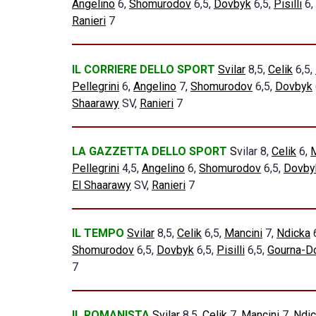
Angelino
6,
Shomurodov
6,5,
Dovbyk
6,5,
Pisilli
6,
Ranieri
7
IL CORRIERE DELLO SPORT
Svilar
8,5,
Celik
6,5,
Pellegrini
6,
Angelino
7,
Shomurodov
6,5,
Dovbyk
Shaarawy
SV,
Ranieri
7
LA GAZZETTA DELLO SPORT
S
vilar 8,
Celik
6,
M
Pellegrini
4,5,
Angelino
6,
Shomurodov
6,5,
Dovby
El Shaarawy
SV,
Ranieri
7
IL TEMPO
Svilar
8,5,
Celik
6,5,
Mancini
7,
Ndicka
Shomurodov
6,5,
Dovbyk
6,5,
Pisilli
6,5,
Gourna-D
7
IL ROMANISTA
Svilar
8,5,
Celik
7,
Mancini
7,
Ndic