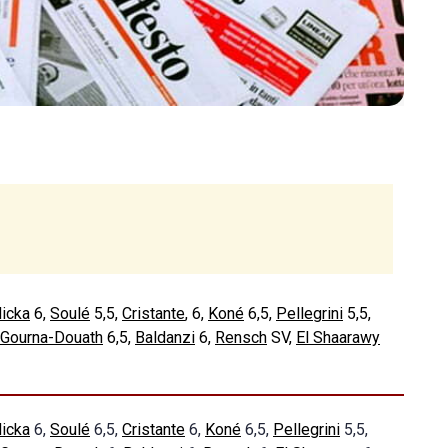
icka
6,
Soulé
5,5,
Cristante
, 6,
Koné
6,5,
Pellegrini
5,5,
Gourna-Douath
6,5,
Baldanzi
6,
Rensch
SV,
El Shaarawy
icka
6,
Soulé
6,5,
Cristante
6,
Koné
6,5,
Pellegrini
5,5,