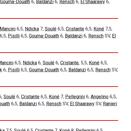
Gourna-Douath
6,
Baldanzi
6,
Rensch
6,
El Shaarawy
6,
Mancini
6,5,
Ndicka
7,
Soulé
6,5,
Cristante
6,5,
Koné
7,5,
6,5,
Pisilli
6,5,
Gourna-Douath
6,
Baldanzi
6,
Rensch
SV,
El
ancini
6,5,
Ndicka
6,
Soulé
6,
Cristante
, 5,5,
Koné
6,5,
k
6,
Pisilli
6,5,
Gourna-Douath
6,5,
Baldanzi
6,5,
Rensch
SV,
6,
Soulé
6,
Cristante
6,5,
Koné
7,
Pellegrini
6,
Angelino
6,5,
ouath
6,5,
Baldanzi
6,5,
Rensch
SV,
El Shaarawy
SV,
Ranieri
ka
7,5,
Soulé
6,5,
Cristante
7,
Koné
8,
Pellegrini
6,5,