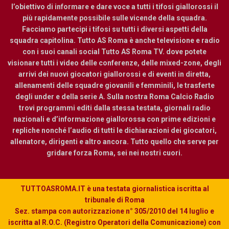
l’obiettivo di informare e dare voce a tutti i tifosi giallorossi il
più rapidamente possibile sulle vicende della squadra.
Facciamo partecipi i tifosi su tutti i diversi aspetti della
squadra capitolina. Tutto AS Roma è anche televisione e radio
con i suoi canali social Tutto AS Roma TV. dove potete
visionare tutti i video delle conferenze, delle mixed-zone, degli
arrivi dei nuovi giocatori giallorossi e di eventi in diretta,
allenamenti delle squadre giovanili e femminili, le trasferte
degli under e della serie A. Sulla nostra Roma Calcio Radio
trovi programmi editi dalla stessa testata, giornali radio
nazionali e d’informazione giallorossa con prime edizioni e
repliche nonché l’audio di tutti le dichiarazioni dei giocatori,
allenatore, dirigenti e altro ancora. Tutto quello che serve per
gridare forza Roma, sei nei nostri cuori.
TUTTOASROMA.IT è una testata giornalistica iscritta al
tribunale di Roma
Sez. stampa con autorizzazione n° 305/2010 del 14 luglio e
iscritta al R.O.C. (Registro Operatori della Comunicazione) con