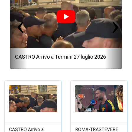
v
t
i
o
u
s
CASTRO Arrivo a Termini 27 luglio 2026
CASTRO Arrivo a
ROMA-TRASTEVERE