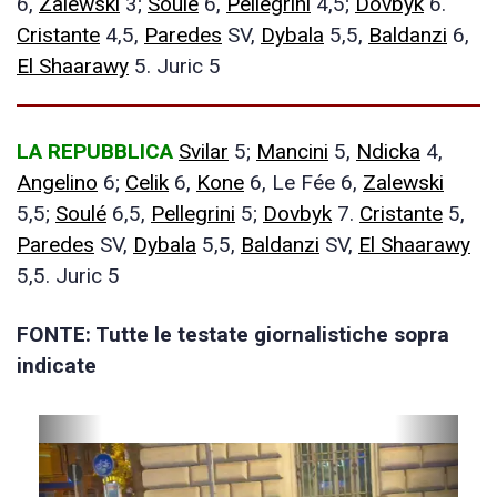
6,
Zalewski
3;
Soulé
6,
Pellegrini
4,5;
Dovbyk
6.
Cristante
4,5,
Paredes
SV,
Dybala
5,5,
Baldanzi
6,
El Shaarawy
5. Juric 5
LA REPUBBLICA
Svilar
5;
Mancini
5,
Ndicka
4,
Angelino
6;
Celik
6,
Kone
6, Le Fée 6,
Zalewski
5,5;
Soulé
6,5,
Pellegrini
5;
Dovbyk
7.
Cristante
5,
Paredes
SV,
Dybala
5,5,
Baldanzi
SV,
El Shaarawy
5,5. Juric 5
FONTE: Tutte le testate giornalistiche sopra
indicate
P
N
r
e
e
x