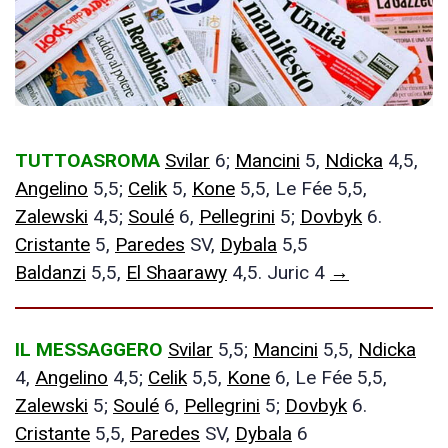
TUTTOASROMA
Svilar
6;
Mancini
5,
Ndicka
4,5,
Angelino
5,5;
Celik
5,
Kone
5,5, Le Fée 5,5,
Zalewski
4,5;
Soulé
6,
Pellegrini
5;
Dovbyk
6.
Cristante
5,
Paredes
SV,
Dybala
5,5
Baldanzi
5,5,
El Shaarawy
4,5. Juric 4
→
IL MESSAGGERO
Svilar
5,5;
Mancini
5,5,
Ndicka
4,
Angelino
4,5;
Celik
5,5,
Kone
6, Le Fée 5,5,
Zalewski
5;
Soulé
6,
Pellegrini
5;
Dovbyk
6.
Cristante
5,5,
Paredes
SV,
Dybala
6