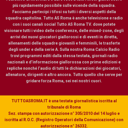
più rapidamente possibile sulle vicende della squadra.
Facciamo partecipi i tifosi su tutti i diversi aspetti della
squadra capitolina. Tutto AS Roma è anche televisione e radio
con i suoi canali social Tutto AS Roma TV. dove potete
visionare tutti i video delle conferenze, delle mixed-zone, degli
arrivi dei nuovi giocatori giallorossi e di eventi in diretta,
allenamenti delle squadre giovanili e femminili, le trasferte
degli under e della serie A. Sulla nostra Roma Calcio Radio
trovi programmi editi dalla stessa testata, giornali radio
nazionali e d’informazione giallorossa con prime edizioni e
repliche nonché l’audio di tutti le dichiarazioni dei giocatori,
allenatore, dirigenti e altro ancora. Tutto quello che serve per
gridare forza Roma, sei nei nostri cuori.
TUTTOASROMA.IT è una testata giornalistica iscritta al
tribunale di Roma
Sez. stampa con autorizzazione n° 305/2010 del 14 luglio e
iscritta al R.O.C. (Registro Operatori della Comunicazione) con
autorizzazione n° 26332.