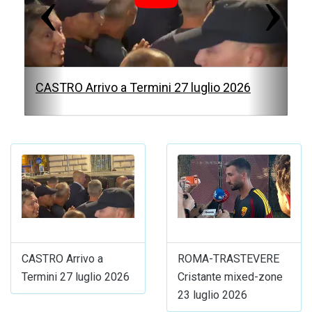
o
u
s
CASTRO Arrivo a Termini 27 luglio 2026
CASTRO Arrivo a
ROMA-TRASTEVERE
Termini 27 luglio 2026
Cristante mixed-zone
23 luglio 2026