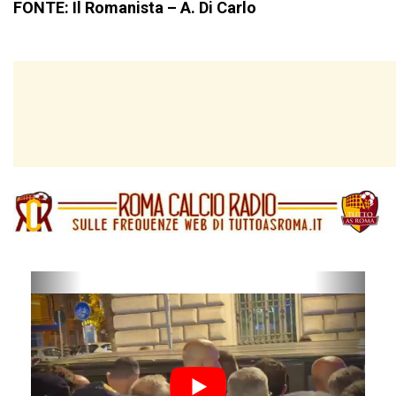
FONTE: Il Romanista – A. Di Carlo
P
N
r
e
e
x
v
t
i