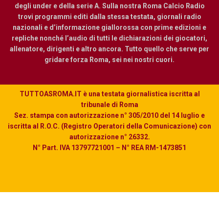
degli under e della serie A. Sulla nostra Roma Calcio Radio
trovi programmi editi dalla stessa testata, giornali radio
nazionali e d’informazione giallorossa con prime edizioni e
repliche nonché l’audio di tutti le dichiarazioni dei giocatori,
allenatore, dirigenti e altro ancora. Tutto quello che serve per
gridare forza Roma, sei nei nostri cuori.
TUTTOASROMA.IT è una testata giornalistica iscritta al
tribunale di Roma
Sez. stampa con autorizzazione n° 305/2010 del 14 luglio e
iscritta al R.O.C. (Registro Operatori della Comunicazione) con
autorizzazione n° 26332.
N° Part. IVA 13797721001 – N° REA RM-1473851