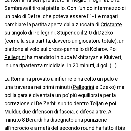
Sembrava il tiro al piattello. Con l’unico intermezzo di
un palo di Defrel che poteva essere l’1-1 e magari
cambiare la partita aperta dalla zuccata di
Cristante
su angolo di
Pellegrini
. Stupendo il 2-0 di Dzeko
(come la sua partita, davvero un giocatore totale), un
piattone al volo sul cross-pennello di Kolarov. Poi
Pellegrini
ha mandato in buca Mkhitaryan e Kluivert,
in una ripartenza micidiale. In 20 minuti, 4 gol. (…)
La Roma ha provato a infierire e ha colto un palo e
una traversa nei primi minuti (
Pellegrini
e Dzeko) ma
poi la gara è diventata un po’ più equilibrata per la
correzione di De Zerbi: subito dentro Toljan e poi
Muldur, due difensori di fascia, e difesa a tre. Al
minuto 8 Berardi ha disegnato una punizione
all’incrocio e a metà del secondo round ha fatto il bis