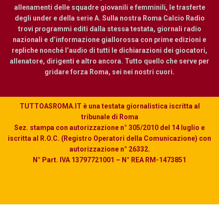
allenamenti delle squadre giovanili e femminili, le trasferte
degli under e della serie A. Sulla nostra Roma Calcio Radio
trovi programmi editi dalla stessa testata, giornali radio
nazionali e d’informazione giallorossa con prime edizioni e
repliche nonché l’audio di tutti le dichiarazioni dei giocatori,
allenatore, dirigenti e altro ancora. Tutto quello che serve per
gridare forza Roma, sei nei nostri cuori.
TUTTOASROMA.IT è una testata giornalistica iscritta al
tribunale di Roma
Sez. stampa con autorizzazione n° 305/2010 del 14 luglio e
iscritta al R.O.C. (Registro Operatori della Comunicazione) con
autorizzazione n° 26332.
N° Part. IVA 13797721001 – N° REA RM-1473851