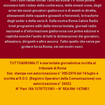
con i suoi canali social Tutto AS Roma TV. dove potete
visionare tutti i video delle conferenze, delle mixed-zone, degli
arrivi dei nuovi giocatori giallorossi e di eventi in diretta,
allenamenti delle squadre giovanili e femminili, le trasferte
degli under e della serie A. Sulla nostra Roma Calcio Radio
trovi programmi editi dalla stessa testata, giornali radio
nazionali e d’informazione giallorossa con prime edizioni e
repliche nonché l’audio di tutti le dichiarazioni dei giocatori,
allenatore, dirigenti e altro ancora. Tutto quello che serve per
gridare forza Roma, sei nei nostri cuori.
TUTTOASROMA.IT è una testata giornalistica iscritta al
tribunale di Roma
Sez. stampa con autorizzazione n° 305/2010 del 14 luglio e
iscritta al R.O.C. (Registro Operatori della Comunicazione) con
autorizzazione n° 26332.
N° Part. IVA 13797721001 – N° REA RM-1473851