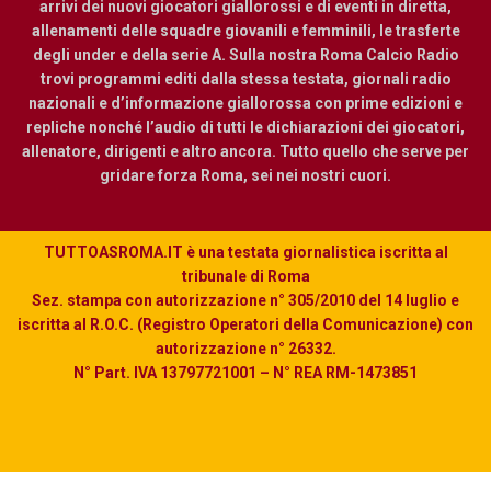
arrivi dei nuovi giocatori giallorossi e di eventi in diretta,
allenamenti delle squadre giovanili e femminili, le trasferte
degli under e della serie A. Sulla nostra Roma Calcio Radio
trovi programmi editi dalla stessa testata, giornali radio
nazionali e d’informazione giallorossa con prime edizioni e
repliche nonché l’audio di tutti le dichiarazioni dei giocatori,
allenatore, dirigenti e altro ancora. Tutto quello che serve per
gridare forza Roma, sei nei nostri cuori.
TUTTOASROMA.IT è una testata giornalistica iscritta al
tribunale di Roma
Sez. stampa con autorizzazione n° 305/2010 del 14 luglio e
iscritta al R.O.C. (Registro Operatori della Comunicazione) con
autorizzazione n° 26332.
N° Part. IVA 13797721001 – N° REA RM-1473851