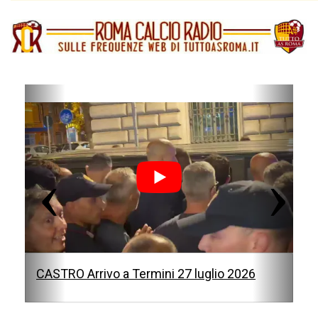
P
N
r
e
e
x
v
t
i
o
u
s
CASTRO Arrivo a Termini 27 luglio 2026