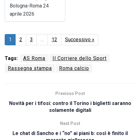
Bologna-Roma 24
aprile 2026
1
2
3
…
12
Successivo »
Tags:
AS Roma
Il Corriere dello Sport
Rassegna stampa
Roma calcio
Previous Post
Novità per i tifosi: contro il Torino i biglietti saranno
solamente digitali
Next Post
Le chat di Sancho e i “no” ai piani b: così è finito il