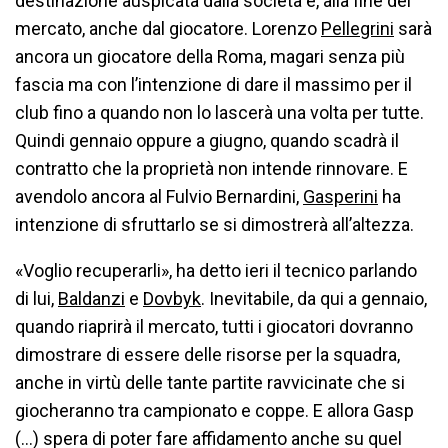
destinazione auspicata dalla società e, alla fine del
mercato, anche dal giocatore. Lorenzo
Pellegrini
sarà
ancora un giocatore della Roma, magari senza più
fascia ma con l’intenzione di dare il massimo per il
club fino a quando non lo lascerà una volta per tutte.
Quindi gennaio oppure a giugno, quando scadrà il
contratto che la proprietà non intende rinnovare. E
avendolo ancora al Fulvio Bernardini,
Gasperini
ha
intenzione di sfruttarlo se si dimostrerà all’altezza.
«Voglio recuperarli», ha detto ieri il tecnico parlando
di lui,
Baldanzi
e
Dovbyk
. Inevitabile, da qui a gennaio,
quando riaprirà il mercato, tutti i giocatori dovranno
dimostrare di essere delle risorse per la squadra,
anche in virtù delle tante partite ravvicinate che si
giocheranno tra campionato e coppe. E allora Gasp
(…) spera di poter fare affidamento anche su quel