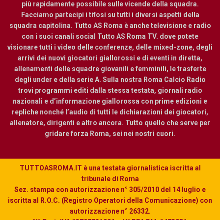
più rapidamente possibile sulle vicende della squadra.
Facciamo partecipi i tifosi su tutti i diversi aspetti della
squadra capitolina. Tutto AS Roma è anche televisione e radio
con i suoi canali social Tutto AS Roma TV. dove potete
visionare tutti i video delle conferenze, delle mixed-zone, degli
arrivi dei nuovi giocatori giallorossi e di eventi in diretta,
allenamenti delle squadre giovanili e femminili, le trasferte
degli under e della serie A. Sulla nostra Roma Calcio Radio
trovi programmi editi dalla stessa testata, giornali radio
nazionali e d’informazione giallorossa con prime edizioni e
repliche nonché l’audio di tutti le dichiarazioni dei giocatori,
allenatore, dirigenti e altro ancora. Tutto quello che serve per
gridare forza Roma, sei nei nostri cuori.
TUTTOASROMA.IT è una testata giornalistica iscritta al
tribunale di Roma
Sez. stampa con autorizzazione n° 305/2010 del 14 luglio e
iscritta al R.O.C. (Registro Operatori della Comunicazione) con
autorizzazione n° 26332.